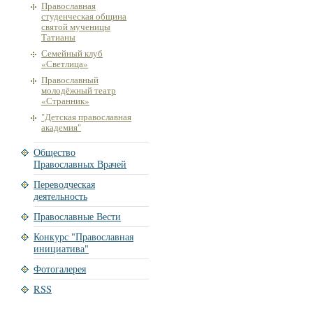
Православная
студенческая община
святой мученицы
Татианы
Семейный клуб
«Светлица»
Православный
молодёжный театр
«Странник»
"Детская православная
академия"
Общество
Православных Врачей
Переводческая
деятельность
Православные Вести
Конкурс "Православная
инициатива"
Фотогалерея
RSS