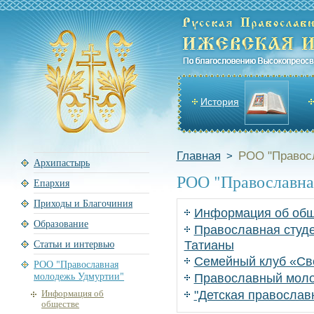
История
Главная
РОО "Правос
>
Архипастырь
РОО "Православна
Епархия
Приходы и Благочиния
Информация об об
Образование
Православная студ
Статьи и интервью
Татианы
Семейный клуб «Св
РОО "Православная
молодежь Удмуртии"
Православный моло
Информация об
"Детская православ
обществе